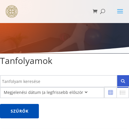
Tanfolyamok
SZŰRŐK