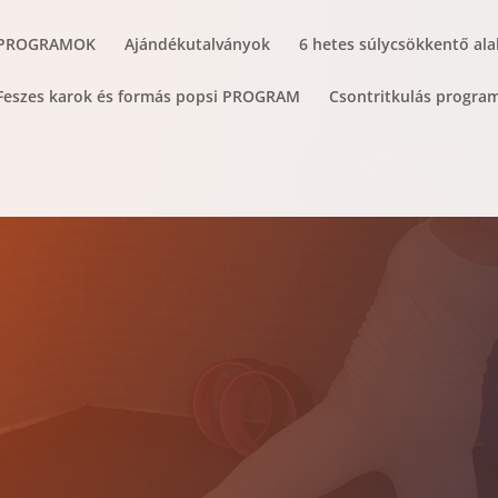
 PROGRAMOK
Ajándékutalványok
6 hetes súlycsökkentő al
 Feszes karok és formás popsi PROGRAM
Csontritkulás progra