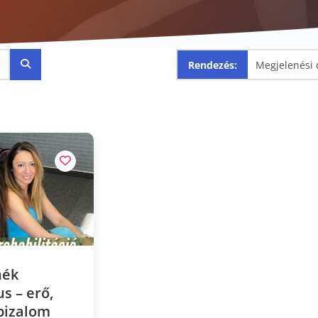
Rendezés:
nék
s – erő,
nbizalom