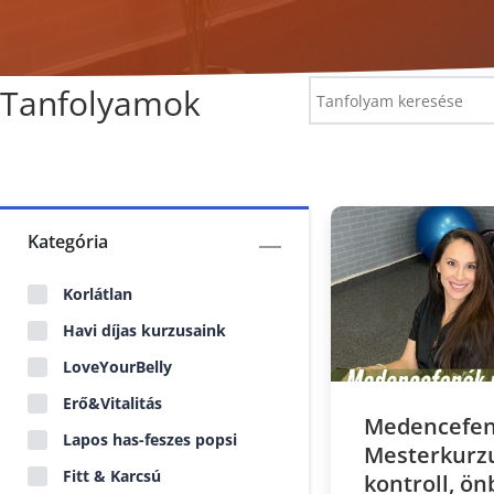
Tanfolyamok
Kategória
Korlátlan
Havi díjas kurzusaink
LoveYourBelly
Erő&Vitalitás
Medencefe
Lapos has-feszes popsi
Mesterkurzu
Fitt & Karcsú
kontroll, ö