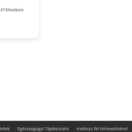
67 Előadások
telek
Egészségügyi Tájékoztató
Iratkozz fel hírlevelünkre!