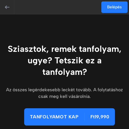
Belépés
Sziasztok, remek tanfolyam,
ugye? Tetszik ez a
tanfolyam?
Az összes legérdekesebb leckét tovább. A folytatáshoz
csak meg kell vásárolnia.
TANFOLYAMOT KAP
Ft19,990