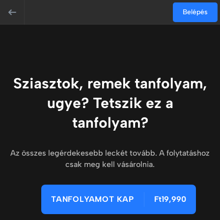
Belépés
Sziasztok, remek tanfolyam,
ugye? Tetszik ez a
tanfolyam?
Az összes legérdekesebb leckét tovább. A folytatáshoz
csak meg kell vásárolnia.
TANFOLYAMOT KAP
Ft19,990