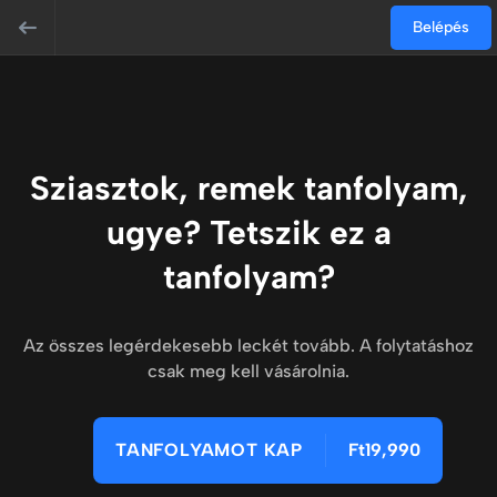
Belépés
Sziasztok, remek tanfolyam,
ugye? Tetszik ez a
tanfolyam?
Az összes legérdekesebb leckét tovább. A folytatáshoz
csak meg kell vásárolnia.
TANFOLYAMOT KAP
Ft19,990