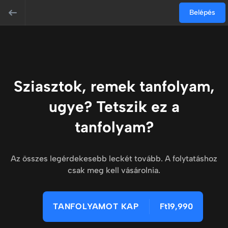
Belépés
Sziasztok, remek tanfolyam,
ugye? Tetszik ez a
tanfolyam?
Az összes legérdekesebb leckét tovább. A folytatáshoz
csak meg kell vásárolnia.
TANFOLYAMOT KAP
Ft19,990