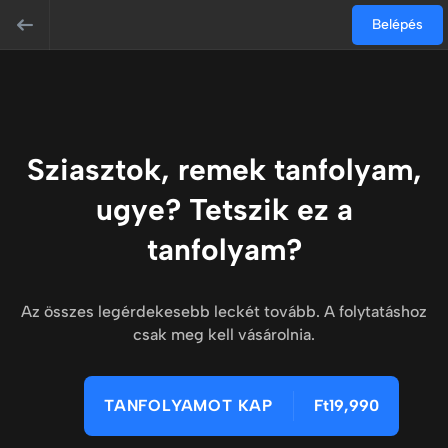
Belépés
Sziasztok, remek tanfolyam,
ugye? Tetszik ez a
tanfolyam?
Az összes legérdekesebb leckét tovább. A folytatáshoz
csak meg kell vásárolnia.
TANFOLYAMOT KAP
Ft19,990