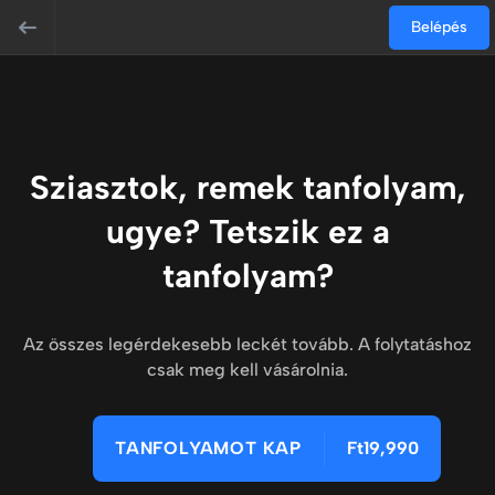
Belépés
Sziasztok, remek tanfolyam,
ugye? Tetszik ez a
tanfolyam?
Az összes legérdekesebb leckét tovább. A folytatáshoz
csak meg kell vásárolnia.
TANFOLYAMOT KAP
Ft19,990