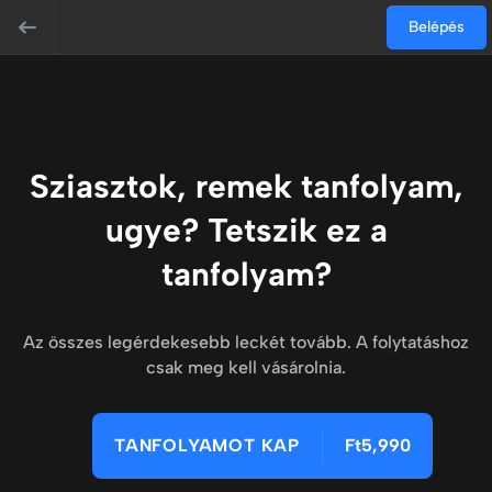
Belépés
Sziasztok, remek tanfolyam,
ugye? Tetszik ez a
tanfolyam?
Az összes legérdekesebb leckét tovább. A folytatáshoz
csak meg kell vásárolnia.
TANFOLYAMOT KAP
Ft5,990