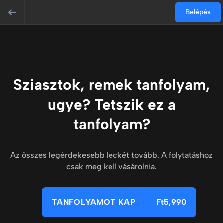
Belépés
Sziasztok, remek tanfolyam,
ugye? Tetszik ez a
tanfolyam?
Az összes legérdekesebb leckét tovább. A folytatáshoz
csak meg kell vásárolnia.
TANFOLYAMOT KAP
Ft5,990