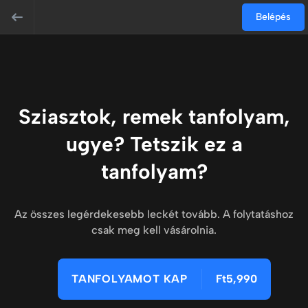
Belépés
Sziasztok, remek tanfolyam,
ugye? Tetszik ez a
tanfolyam?
Az összes legérdekesebb leckét tovább. A folytatáshoz
csak meg kell vásárolnia.
TANFOLYAMOT KAP
Ft5,990