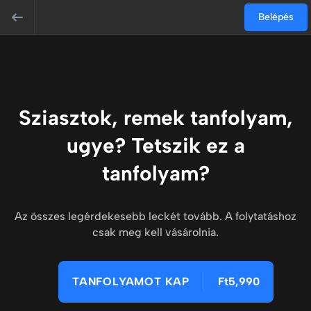
Belépés
Sziasztok, remek tanfolyam,
ugye? Tetszik ez a
tanfolyam?
Az összes legérdekesebb leckét tovább. A folytatáshoz
csak meg kell vásárolnia.
TANFOLYAMOT KAP
Ft5,990