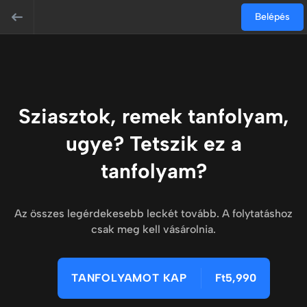
Belépés
Sziasztok, remek tanfolyam,
ugye? Tetszik ez a
tanfolyam?
Az összes legérdekesebb leckét tovább. A folytatáshoz
csak meg kell vásárolnia.
TANFOLYAMOT KAP
Ft5,990