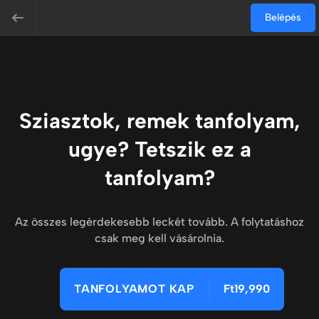
Belépés
Sziasztok, remek tanfolyam,
ugye? Tetszik ez a
tanfolyam?
Az összes legérdekesebb leckét tovább. A folytatáshoz
csak meg kell vásárolnia.
TANFOLYAMOT KAP
Ft19,990