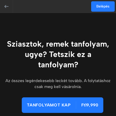
Belépés
Sziasztok, remek tanfolyam,
ugye? Tetszik ez a
tanfolyam?
Az összes legérdekesebb leckét tovább. A folytatáshoz
csak meg kell vásárolnia.
TANFOLYAMOT KAP
Ft19,990