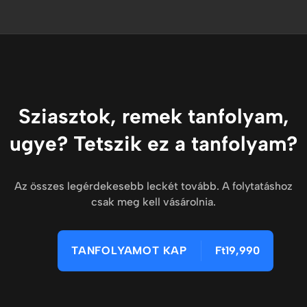
Sziasztok, remek tanfolyam,
ugye? Tetszik ez a tanfolyam?
Az összes legérdekesebb leckét tovább. A folytatáshoz
csak meg kell vásárolnia.
TANFOLYAMOT KAP
Ft19,990