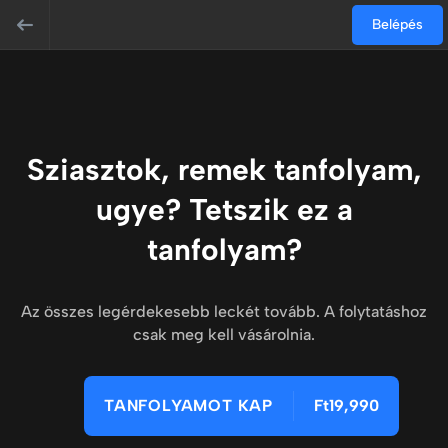
Belépés
Sziasztok, remek tanfolyam,
ugye? Tetszik ez a
tanfolyam?
Az összes legérdekesebb leckét tovább. A folytatáshoz
csak meg kell vásárolnia.
TANFOLYAMOT KAP
Ft19,990