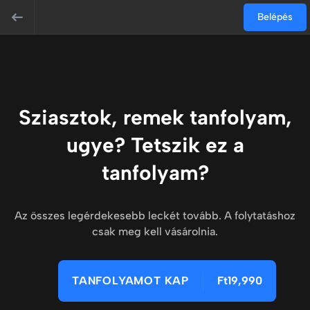
Belépés
Sziasztok, remek tanfolyam,
ugye? Tetszik ez a
tanfolyam?
Az összes legérdekesebb leckét tovább. A folytatáshoz
csak meg kell vásárolnia.
TANFOLYAMOT KAP
Ft19,990