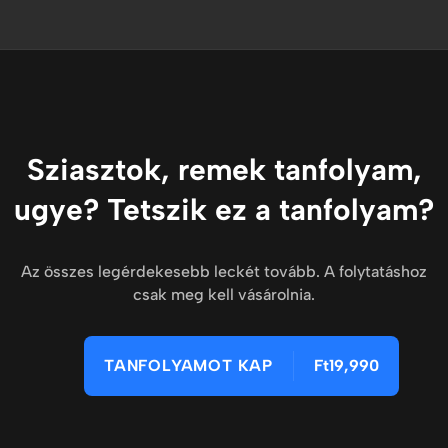
Sziasztok, remek tanfolyam,
ugye? Tetszik ez a tanfolyam?
Az összes legérdekesebb leckét tovább. A folytatáshoz
csak meg kell vásárolnia.
TANFOLYAMOT KAP
Ft19,990