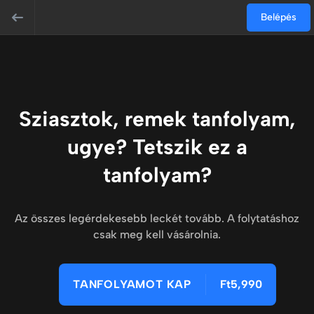
Belépés
Sziasztok, remek tanfolyam,
ugye? Tetszik ez a
tanfolyam?
Az összes legérdekesebb leckét tovább. A folytatáshoz
csak meg kell vásárolnia.
TANFOLYAMOT KAP
Ft5,990