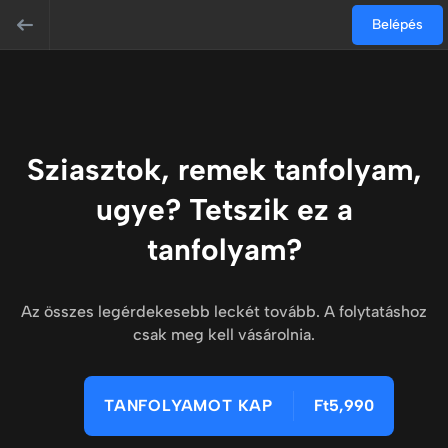
Belépés
Sziasztok, remek tanfolyam,
ugye? Tetszik ez a
tanfolyam?
Az összes legérdekesebb leckét tovább. A folytatáshoz
csak meg kell vásárolnia.
TANFOLYAMOT KAP
Ft5,990