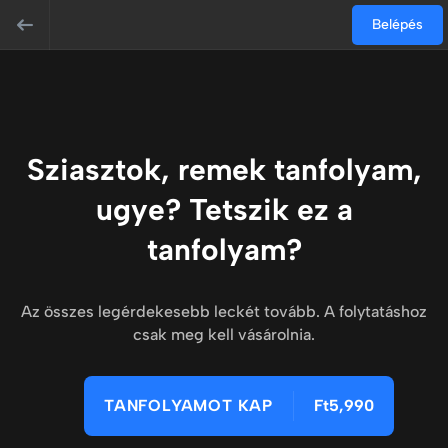
Belépés
Sziasztok, remek tanfolyam,
ugye? Tetszik ez a
tanfolyam?
Az összes legérdekesebb leckét tovább. A folytatáshoz
csak meg kell vásárolnia.
TANFOLYAMOT KAP
Ft5,990