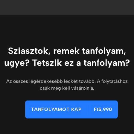
Sziasztok, remek tanfolyam,
ugye? Tetszik ez a tanfolyam?
Az összes legérdekesebb leckét tovább. A folytatáshoz
csak meg kell vásárolnia.
TANFOLYAMOT KAP
Ft5,990