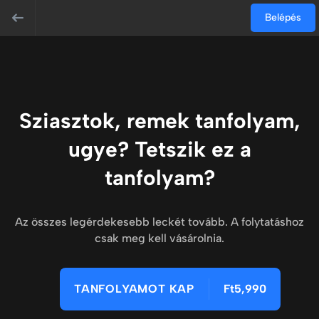
Belépés
Sziasztok, remek tanfolyam,
ugye? Tetszik ez a
tanfolyam?
Az összes legérdekesebb leckét tovább. A folytatáshoz
csak meg kell vásárolnia.
TANFOLYAMOT KAP
Ft5,990