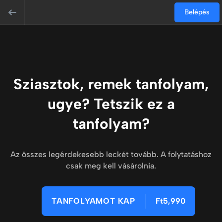
Belépés
Sziasztok, remek tanfolyam,
ugye? Tetszik ez a
tanfolyam?
Az összes legérdekesebb leckét tovább. A folytatáshoz
csak meg kell vásárolnia.
TANFOLYAMOT KAP
Ft5,990