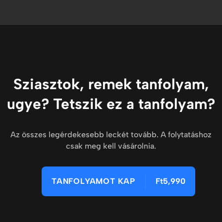
Sziasztok, remek tanfolyam,
ugye? Tetszik ez a tanfolyam?
Az összes legérdekesebb leckét tovább. A folytatáshoz
csak meg kell vásárolnia.
TANFOLYAMOT KAP
Ft5,990