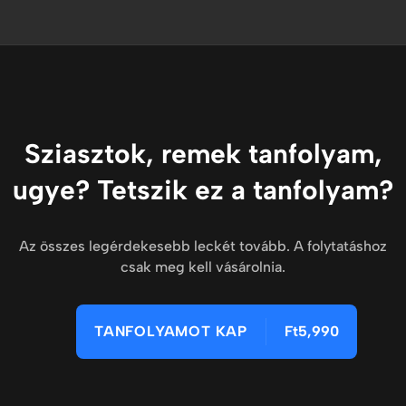
Sziasztok, remek tanfolyam,
ugye? Tetszik ez a tanfolyam?
Az összes legérdekesebb leckét tovább. A folytatáshoz
csak meg kell vásárolnia.
TANFOLYAMOT KAP
Ft5,990