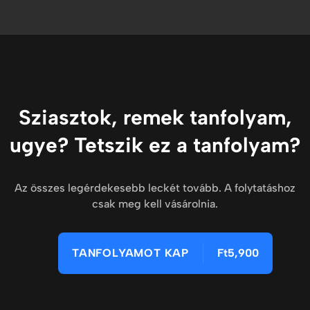
Sziasztok, remek tanfolyam,
ugye? Tetszik ez a tanfolyam?
Az összes legérdekesebb leckét tovább. A folytatáshoz
csak meg kell vásárolnia.
TANFOLYAMOT KAP
Ft5,900