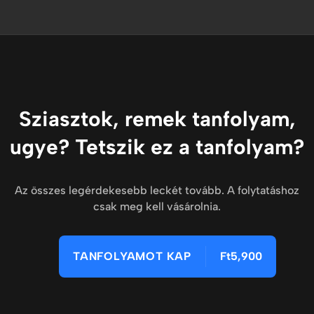
Sziasztok, remek tanfolyam,
ugye? Tetszik ez a tanfolyam?
Az összes legérdekesebb leckét tovább. A folytatáshoz
csak meg kell vásárolnia.
TANFOLYAMOT KAP
Ft5,900