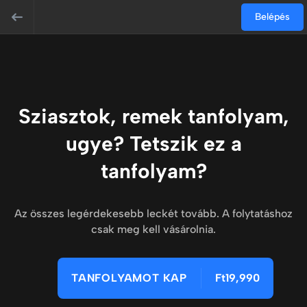
Belépés
Sziasztok, remek tanfolyam,
ugye? Tetszik ez a
tanfolyam?
Az összes legérdekesebb leckét tovább. A folytatáshoz
csak meg kell vásárolnia.
TANFOLYAMOT KAP
Ft19,990