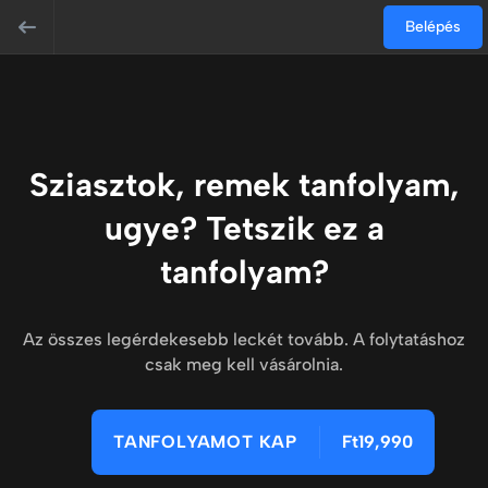
Belépés
Sziasztok, remek tanfolyam,
ugye? Tetszik ez a
tanfolyam?
Az összes legérdekesebb leckét tovább. A folytatáshoz
csak meg kell vásárolnia.
TANFOLYAMOT KAP
Ft19,990