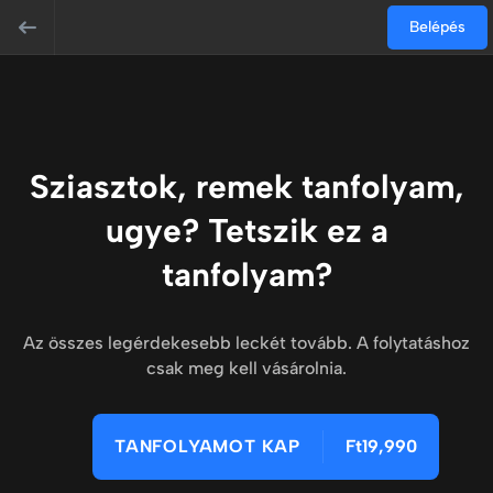
Belépés
Sziasztok, remek tanfolyam,
ugye? Tetszik ez a
tanfolyam?
Az összes legérdekesebb leckét tovább. A folytatáshoz
csak meg kell vásárolnia.
TANFOLYAMOT KAP
Ft19,990