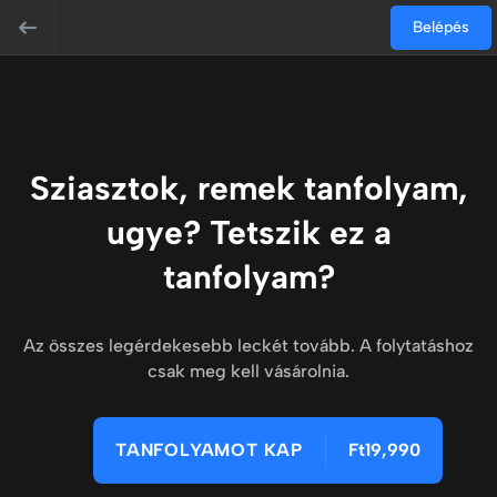
Belépés
Sziasztok, remek tanfolyam,
ugye? Tetszik ez a
tanfolyam?
Az összes legérdekesebb leckét tovább. A folytatáshoz
csak meg kell vásárolnia.
TANFOLYAMOT KAP
Ft19,990