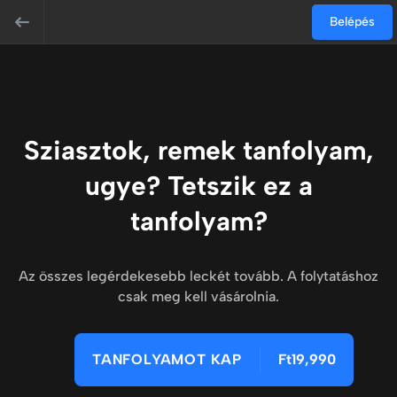
Belépés
Sziasztok, remek tanfolyam,
ugye? Tetszik ez a
tanfolyam?
Az összes legérdekesebb leckét tovább. A folytatáshoz
csak meg kell vásárolnia.
TANFOLYAMOT KAP
Ft19,990