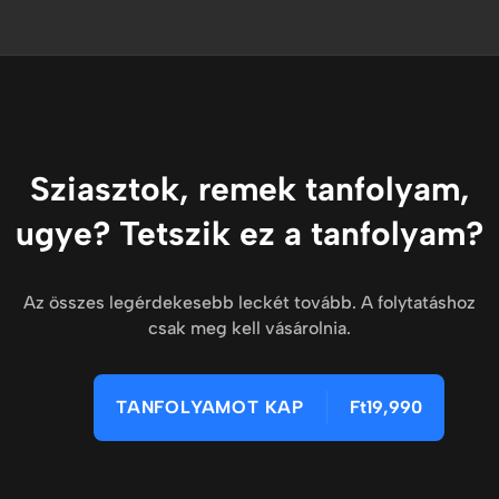
Sziasztok, remek tanfolyam,
ugye? Tetszik ez a tanfolyam?
Az összes legérdekesebb leckét tovább. A folytatáshoz
csak meg kell vásárolnia.
TANFOLYAMOT KAP
Ft19,990