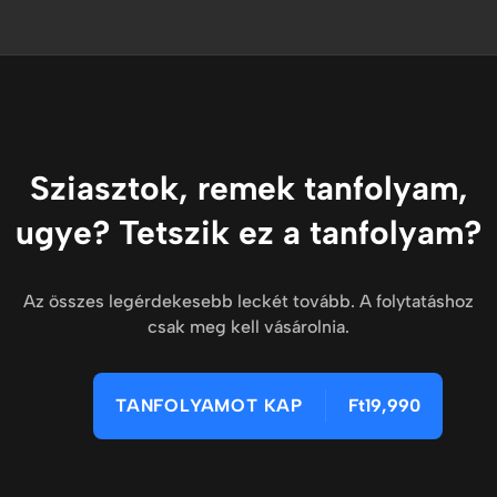
Sziasztok, remek tanfolyam,
ugye? Tetszik ez a tanfolyam?
Az összes legérdekesebb leckét tovább. A folytatáshoz
csak meg kell vásárolnia.
TANFOLYAMOT KAP
Ft19,990