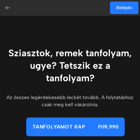
Belépés
Sziasztok, remek tanfolyam,
ugye? Tetszik ez a
tanfolyam?
Az összes legérdekesebb leckét tovább. A folytatáshoz
csak meg kell vásárolnia.
TANFOLYAMOT KAP
Ft19,990