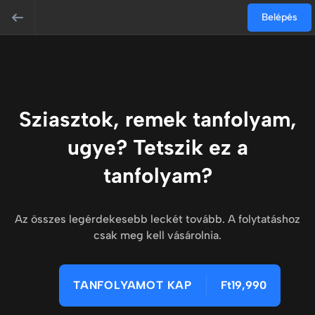
Belépés
Sziasztok, remek tanfolyam,
ugye? Tetszik ez a
tanfolyam?
Az összes legérdekesebb leckét tovább. A folytatáshoz
csak meg kell vásárolnia.
TANFOLYAMOT KAP
Ft19,990