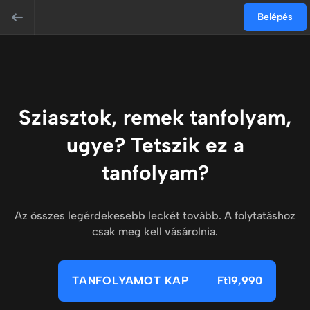
Belépés
Sziasztok, remek tanfolyam,
ugye? Tetszik ez a
tanfolyam?
Az összes legérdekesebb leckét tovább. A folytatáshoz
csak meg kell vásárolnia.
TANFOLYAMOT KAP
Ft19,990