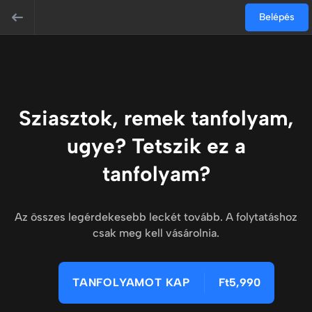
Belépés
Sziasztok, remek tanfolyam,
ugye? Tetszik ez a
tanfolyam?
Az összes legérdekesebb leckét tovább. A folytatáshoz
csak meg kell vásárolnia.
TANFOLYAMOT KAP
Ft5,990