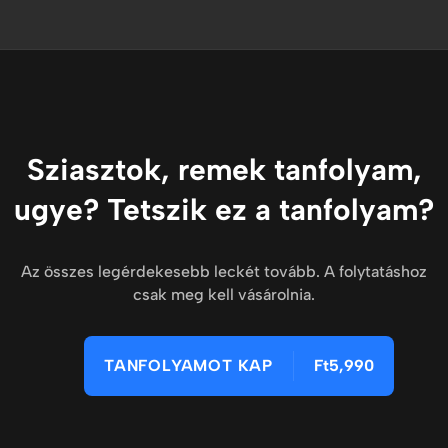
Sziasztok, remek tanfolyam,
ugye? Tetszik ez a tanfolyam?
Az összes legérdekesebb leckét tovább. A folytatáshoz
csak meg kell vásárolnia.
TANFOLYAMOT KAP
Ft5,990