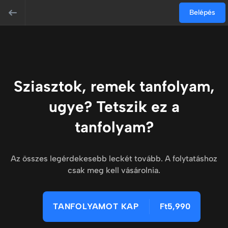
Belépés
Sziasztok, remek tanfolyam,
ugye? Tetszik ez a
tanfolyam?
Az összes legérdekesebb leckét tovább. A folytatáshoz
csak meg kell vásárolnia.
TANFOLYAMOT KAP
Ft5,990