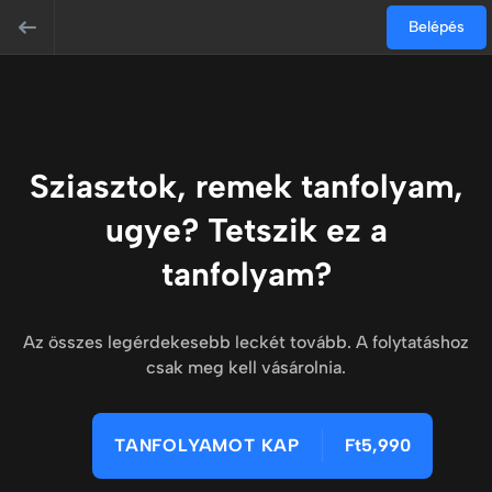
Belépés
Sziasztok, remek tanfolyam,
ugye? Tetszik ez a
tanfolyam?
Az összes legérdekesebb leckét tovább. A folytatáshoz
csak meg kell vásárolnia.
TANFOLYAMOT KAP
Ft5,990