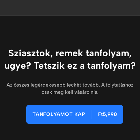
Sziasztok, remek tanfolyam,
ugye? Tetszik ez a tanfolyam?
Az összes legérdekesebb leckét tovább. A folytatáshoz
csak meg kell vásárolnia.
TANFOLYAMOT KAP
Ft5,990