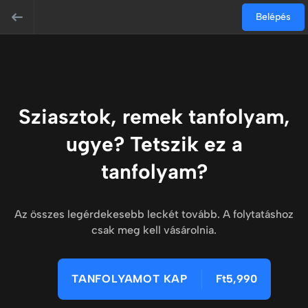
Belépés
Sziasztok, remek tanfolyam,
ugye? Tetszik ez a
tanfolyam?
Az összes legérdekesebb leckét tovább. A folytatáshoz
csak meg kell vásárolnia.
TANFOLYAMOT KAP
Ft5,990