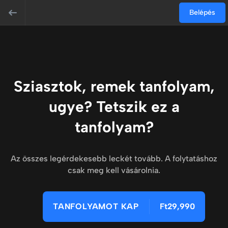
Belépés
Sziasztok, remek tanfolyam,
ugye? Tetszik ez a
tanfolyam?
Az összes legérdekesebb leckét tovább. A folytatáshoz
csak meg kell vásárolnia.
TANFOLYAMOT KAP
Ft29,990