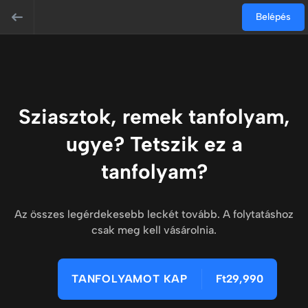
Belépés
Sziasztok, remek tanfolyam,
ugye? Tetszik ez a
tanfolyam?
Az összes legérdekesebb leckét tovább. A folytatáshoz
csak meg kell vásárolnia.
TANFOLYAMOT KAP
Ft29,990