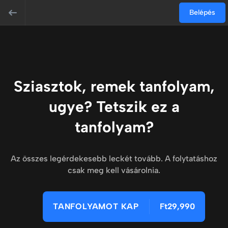
Belépés
Sziasztok, remek tanfolyam,
ugye? Tetszik ez a
tanfolyam?
Az összes legérdekesebb leckét tovább. A folytatáshoz
csak meg kell vásárolnia.
TANFOLYAMOT KAP
Ft29,990