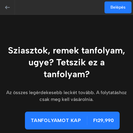
Belépés
Sziasztok, remek tanfolyam,
ugye? Tetszik ez a
tanfolyam?
Az összes legérdekesebb leckét tovább. A folytatáshoz
csak meg kell vásárolnia.
TANFOLYAMOT KAP
Ft29,990