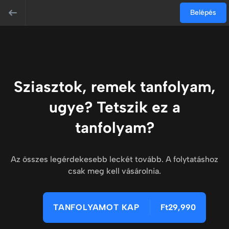
Belépés
Sziasztok, remek tanfolyam,
ugye? Tetszik ez a
tanfolyam?
Az összes legérdekesebb leckét tovább. A folytatáshoz
csak meg kell vásárolnia.
TANFOLYAMOT KAP
Ft29,990